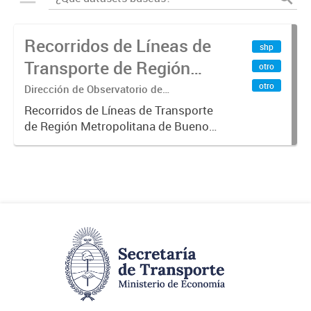
Recorridos de Líneas de
shp
Transporte de Región
otro
Metropolitana de
otro
Dirección de Observatorio de
Transporte, Estudio y Sistemas
Buenos Aires (RMBA)
Recorridos de Líneas de Transporte
de Región Metropolitana de Buenos
Aires (RMBA).-