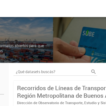
ormatos abiertos para que
os
Recorridos de Líneas de Transpor
Región Metropolitana de Buenos 
(RMBA)
Dirección de Observatorio de Transporte, Estudio y Si