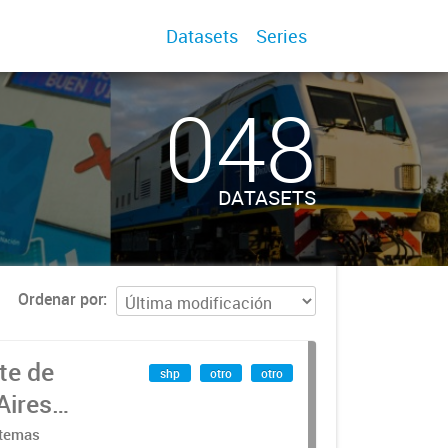
Datasets
Series
048
DATASETS
Ordenar por
te de
shp
otro
otro
Aires
stemas