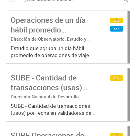
Operaciones de un día
csv
hábil promedio
shp
agregados en
Dirección de Observatorio, Estudio y
Sistemas – Ministerio de Transporte
hexágonos, por Modo de
Estudio que agrupa un día hábil
promedio de operaciones de viajes
transporte y Hora
del sistema único de boleto
electrónico (SUBE) para líneas de
SUBE - Cantidad de
transporte urbano de pasajeros de
csv
RMBA incluyendo trenes,
transacciones (usos)
subterráneos,...
por fecha
Dirección Nacional de Desarrollo
Tecnológico - Ministerio de Transporte.
SUBE - Cantidad de transacciones
(usos) por fecha en validadoras de
la red SUBE.
SUBE Operaciones de
csv