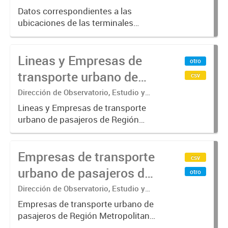
Datos correspondientes a las
ubicaciones de las terminales
automáticas de auto servicio (TAS)
SUBE_x000D_ Terminales activos
Lineas y Empresas de
vigentes al 01/10/2019.-
otro
transporte urbano de
csv
pasajeros de Región
Dirección de Observatorio, Estudio y
Sistemas – Ministerio de Transporte
Metropolitana de
Lineas y Empresas de transporte
urbano de pasajeros de Región
Buenos Aires - SUBE
Metropolitana de Buenos Aires
incluyendo trenes, subterráneo, pre
Empresas de transporte
metro y colectivos. Empresas que
csv
operan con SUBE .-
urbano de pasajeros de
otro
Región Metropolitana de
Dirección de Observatorio, Estudio y
Sistemas – Ministerio de Transporte
Buenos Aires - SUBE
Empresas de transporte urbano de
pasajeros de Región Metropolitana
de Buenos Aires incluyendo trenes,