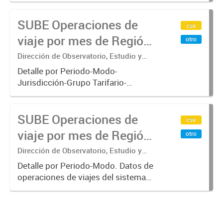
subterráneo, pre metro y colectivos.
SUBE Operaciones de
Empresas que operan con
csv
SUBE_x000D_ .-
viaje por mes de Región
otro
Metropolitana de
Dirección de Observatorio, Estudio y
Sistemas – Ministerio de Transporte
Buenos Aires, agregado
Detalle por Periodo-Modo-
Jurisdicción-Grupo Tarifario-
Empresa-Línea. Datos de
operaciones de viajes del sistema
SUBE Operaciones de
único de boleto electrónico(SUBE)
csv
para el periodo registrado desde
viaje por mes de Región
otro
01/01/2013 hasta...
Metropolitana de
Dirección de Observatorio, Estudio y
Sistemas – Ministerio de Transporte
Buenos Aires, agregado
Detalle por Periodo-Modo. Datos de
operaciones de viajes del sistema
por Periodo-Modo
único de boleto electrónico(SUBE)
para el periodo registrado desde
01/01/2013 hasta 30/06/2019 para
líneas de transporte urbano...