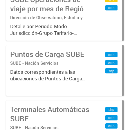
viaje por mes de Región
otro
Metropolitana de
Dirección de Observatorio, Estudio y
Sistemas – Ministerio de Transporte
Buenos Aires
Detalle por Periodo-Modo-
Jurisdicción-Grupo Tarifario-
Empresa-Línea-Tipo de
Pasaje.x000D Datos de operaciones
Puntos de Carga SUBE
de viajes del sistema único de
otro
boleto electrónico(SUBE) para el
SUBE - Nación Servicios
otro
periodo registrado...
shp
Datos correspondientes a las
ubicaciones de Puntos de Carga
SUBE activos vigentes al
01/10/2019.-
Terminales Automáticas
shp
SUBE
otro
otro
SUBE - Nación Servicios