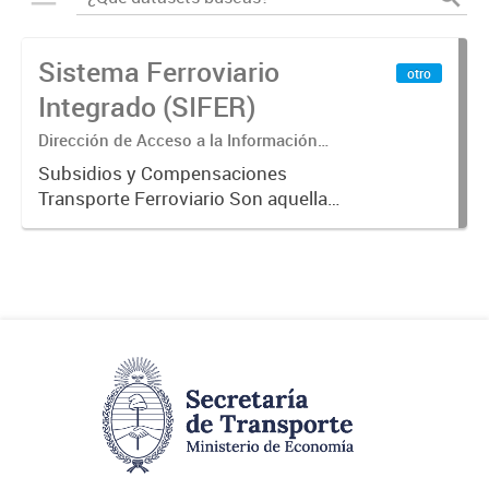
Sistema Ferroviario
otro
Integrado (SIFER)
Dirección de Acceso a la Información
Pública y Transparencia
Subsidios y Compensaciones
Transporte Ferroviario Son aquellas
transferencias realizadas por la
Adm. Pública a empresas o
consumidores, para permitir que
determinados servicios sean
provistos...