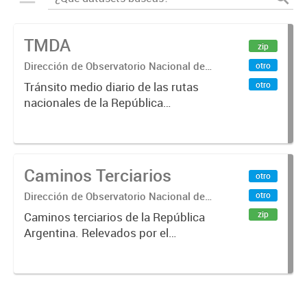
TMDA
zip
Dirección de Observatorio Nacional de
otro
Transporte
otro
Tránsito medio diario de las rutas
nacionales de la República
Argentina. Relevado por la
Dirección Nacional de Vialidad. Año
2017.
Caminos Terciarios
otro
Dirección de Observatorio Nacional de
otro
Transporte
zip
Caminos terciarios de la República
Argentina. Relevados por el
Instituto Geográfico Nacional. Año
2016.