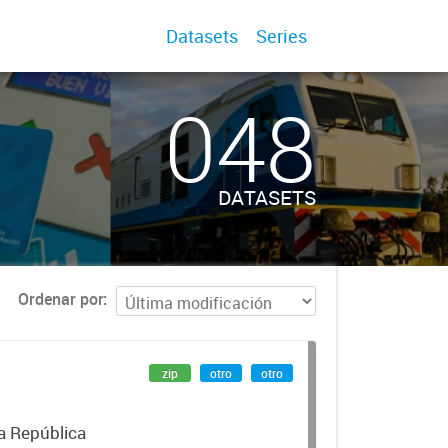
Datasets
Series
048
DATASETS
Ordenar por
zip
otro
otro
la República