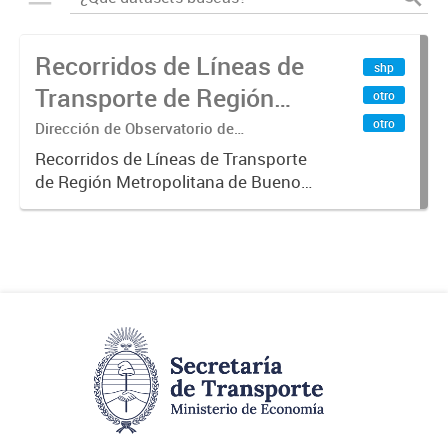
Recorridos de Líneas de
shp
Transporte de Región
otro
Metropolitana de
otro
Dirección de Observatorio de
Transporte, Estudio y Sistemas
Buenos Aires (RMBA)
Recorridos de Líneas de Transporte
de Región Metropolitana de Buenos
Aires (RMBA).-