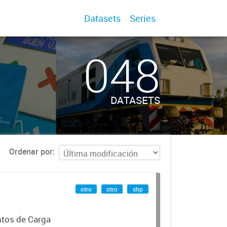
Datasets
Series
048
DATASETS
Ordenar por
otro
otro
shp
ntos de Carga