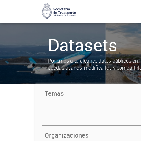
Datasets
Ponemos a tu alcance datos públicos en f
puedas usarlos, modificarlos y compartirl
Temas
Organizaciones