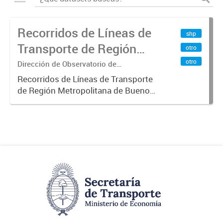
Recorridos de Líneas de
shp
Transporte de Región
otro
Metropolitana de
otro
Dirección de Observatorio de
Transporte, Estudio y Sistemas
Buenos Aires (RMBA)
Recorridos de Líneas de Transporte
de Región Metropolitana de Buenos
Aires (RMBA).-