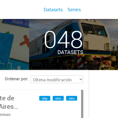
Datasets
Series
048
DATASETS
Ordenar por
te de
shp
otro
otro
Aires
stemas