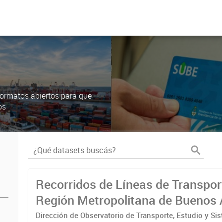
ormatos abiertos para que
os
Recorridos de Líneas de Transpor
Región Metropolitana de Buenos 
(RMBA)
Dirección de Observatorio de Transporte, Estudio y Si