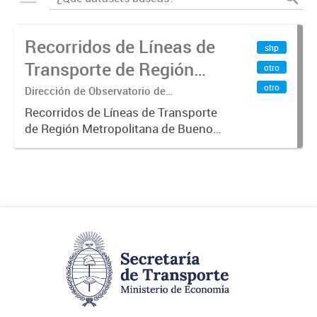
Recorridos de Líneas de
shp
Transporte de Región
otro
Metropolitana de
otro
Dirección de Observatorio de
Transporte, Estudio y Sistemas
Buenos Aires (RMBA)
Recorridos de Líneas de Transporte
de Región Metropolitana de Buenos
Aires (RMBA).-