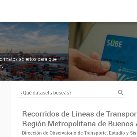
ormatos abiertos para que
os
Recorridos de Líneas de Transpor
Región Metropolitana de Buenos 
(RMBA)
Dirección de Observatorio de Transporte, Estudio y Si