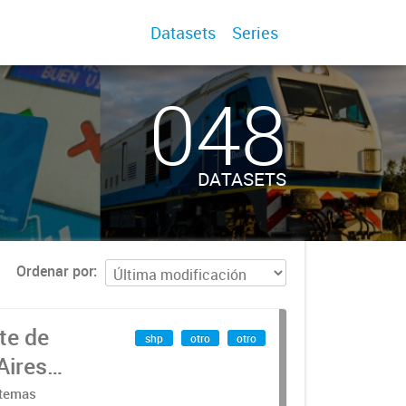
Datasets
Series
048
DATASETS
Ordenar por
te de
shp
otro
otro
Aires
stemas