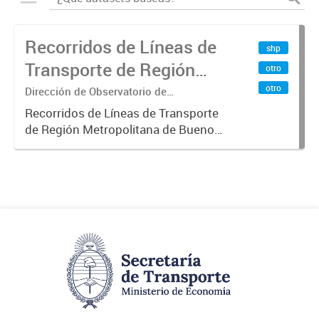
Recorridos de Líneas de
shp
Transporte de Región
otro
Metropolitana de
otro
Dirección de Observatorio de
Transporte, Estudio y Sistemas
Buenos Aires (RMBA)
Recorridos de Líneas de Transporte
de Región Metropolitana de Buenos
Aires (RMBA).-