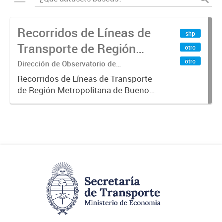
Recorridos de Líneas de
shp
Transporte de Región
otro
Metropolitana de
otro
Dirección de Observatorio de
Transporte, Estudio y Sistemas
Buenos Aires (RMBA)
Recorridos de Líneas de Transporte
de Región Metropolitana de Buenos
Aires (RMBA).-