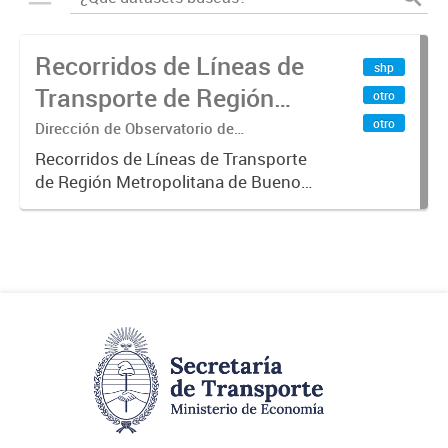
Recorridos de Líneas de
shp
Transporte de Región
otro
Metropolitana de
otro
Dirección de Observatorio de
Transporte, Estudio y Sistemas
Buenos Aires (RMBA)
Recorridos de Líneas de Transporte
de Región Metropolitana de Buenos
Aires (RMBA).-