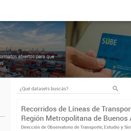
ormatos abiertos para que
os
Recorridos de Líneas de Transpor
Región Metropolitana de Buenos 
(RMBA)
Dirección de Observatorio de Transporte, Estudio y Si