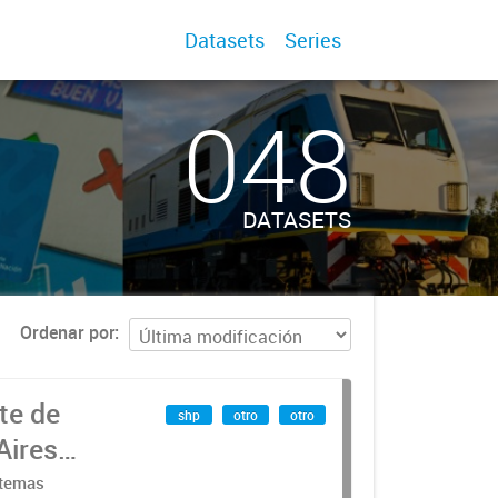
Datasets
Series
048
DATASETS
Ordenar por
te de
shp
otro
otro
Aires
stemas