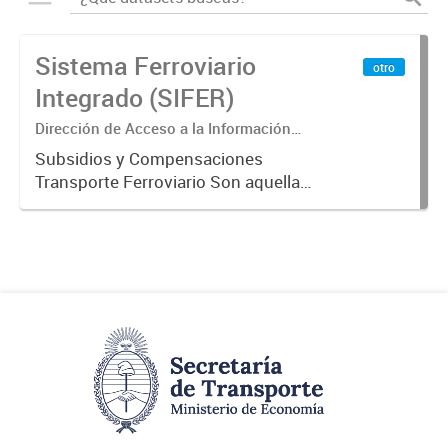
Sistema Ferroviario
otro
Integrado (SIFER)
Dirección de Acceso a la Información
Pública y Transparencia
Subsidios y Compensaciones
Transporte Ferroviario Son aquellas
transferencias realizadas por la
Adm. Pública a empresas o
consumidores, para permitir que
determinados servicios sean
provistos...