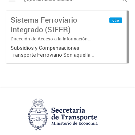
Sistema Ferroviario
otro
Integrado (SIFER)
Dirección de Acceso a la Información
Pública y Transparencia
Subsidios y Compensaciones
Transporte Ferroviario Son aquellas
transferencias realizadas por la
Adm. Pública a empresas o
consumidores, para permitir que
determinados servicios sean
provistos...