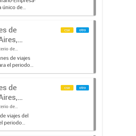
ifario-Empresa-
a único de
rado desde
es de
csv
otro
ires,
terio de
nes de viajes
ra el periodo
para líneas de
es de
csv
otro
ires,
terio de
de viajes del
el periodo
para líneas de