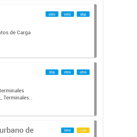
otro
otro
shp
ntos de Carga
shp
otro
otro
 terminales
_ Terminales
 urbano de
otro
csv