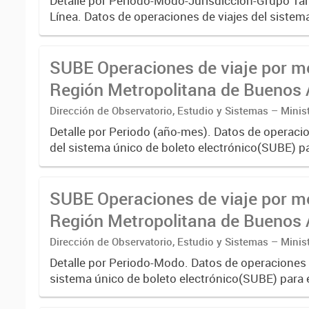
Detalle por Periodo-Modo-Jurisdicción-Grupo Tar
Línea. Datos de operaciones de viajes del sistem
boleto electrónico(SUBE) para el periodo regist
01/01/2013 hasta...
SUBE Operaciones de viaje por m
Región Metropolitana de Buenos A
agregado por Mes
Dirección de Observatorio, Estudio y Sistemas – Minis
Transporte
Detalle por Periodo (año-mes). Datos de operacio
del sistema único de boleto electrónico(SUBE) pa
registrado desde 01/01/2013 hasta 31/10/2019 
transporte...
SUBE Operaciones de viaje por m
Región Metropolitana de Buenos A
agregado por Periodo-Modo
Dirección de Observatorio, Estudio y Sistemas – Minis
Transporte
Detalle por Periodo-Modo. Datos de operaciones 
sistema único de boleto electrónico(SUBE) para 
registrado desde 01/01/2013 hasta 30/06/2019 