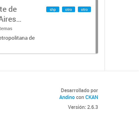
te de
shp
otro
otro
Aires
stemas
etropolitana de
Desarrollado por
Andino
con
CKAN
Versión: 2.6.3