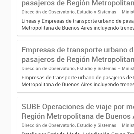
pasajeros de Región Metropolita
Buenos Aires - SUBE
Dirección de Observatorio, Estudio y Sistemas – Minis
Transporte
Lineas y Empresas de transporte urbano de pasa
Metropolitana de Buenos Aires incluyendo trenes
pre metro y colectivos. Empresas que operan co
Empresas de transporte urbano d
pasajeros de Región Metropolita
Buenos Aires - SUBE
Dirección de Observatorio, Estudio y Sistemas – Minis
Transporte
Empresas de transporte urbano de pasajeros de
Metropolitana de Buenos Aires incluyendo trenes
pre metro y colectivos. Empresas que operan 
.-
SUBE Operaciones de viaje por m
Región Metropolitana de Buenos A
agregado
Dirección de Observatorio, Estudio y Sistemas – Minis
Transporte