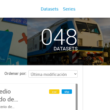
Datasets
Series
048
DATASETS
Ordenar por
edio
csv
shp
terio de