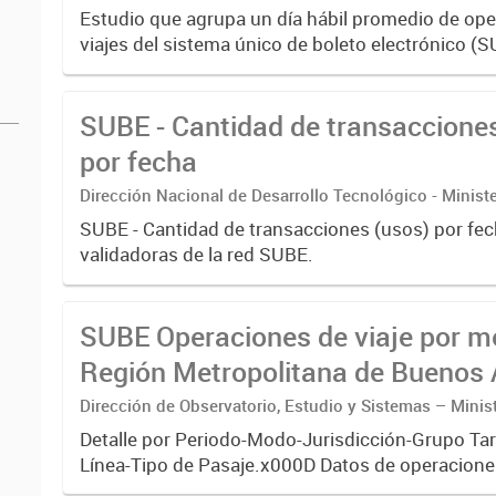
Transporte
Estudio que agrupa un día hábil promedio de op
viajes del sistema único de boleto electrónico (S
de transporte urbano de pasajeros de RMBA incl
subterráneos,...
SUBE - Cantidad de transaccione
por fecha
Dirección Nacional de Desarrollo Tecnológico - Ministe
SUBE - Cantidad de transacciones (usos) por fe
validadoras de la red SUBE.
SUBE Operaciones de viaje por m
Región Metropolitana de Buenos 
Dirección de Observatorio, Estudio y Sistemas – Minis
Transporte
Detalle por Periodo-Modo-Jurisdicción-Grupo Tar
Línea-Tipo de Pasaje.x000D Datos de operaciones
sistema único de boleto electrónico(SUBE) para 