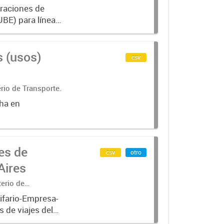
eraciones de
UBE) para líneas
uyendo trenes,
s (usos)
csv
rio de Transporte.
cha en
es de
csv
otro
Aires
terio de
ifario-Empresa-
 de viajes del
el periodo