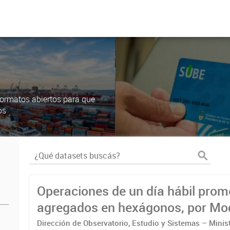
ormatos abiertos para que
os
Operaciones de un día hábil prom
agregados en hexágonos, por Modo de
transporte y Hora
Dirección de Observatorio, Estudio y Sistemas – Minis