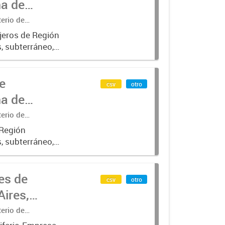
na de
terio de
jeros de Región
, subterráneo,
n SUBE .-
e
csv
otro
na de
terio de
 Región
, subterráneo,
con SUBE_x000D_
es de
csv
otro
ires,
terio de