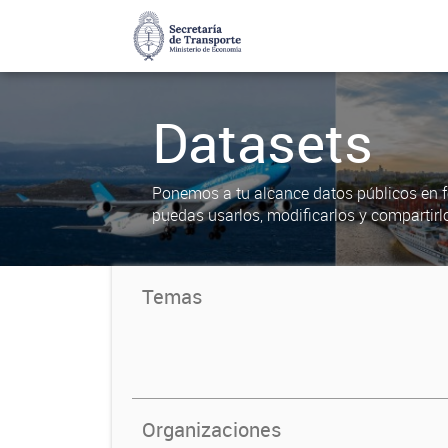
Datasets
Ponemos a tu alcance datos públicos en f
puedas usarlos, modificarlos y compartirl
Temas
Organizaciones