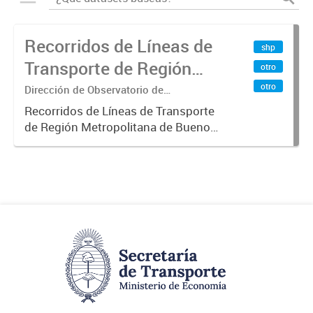
Recorridos de Líneas de
shp
Transporte de Región
otro
Metropolitana de
otro
Dirección de Observatorio de
Transporte, Estudio y Sistemas
Buenos Aires (RMBA)
Recorridos de Líneas de Transporte
de Región Metropolitana de Buenos
Aires (RMBA).-