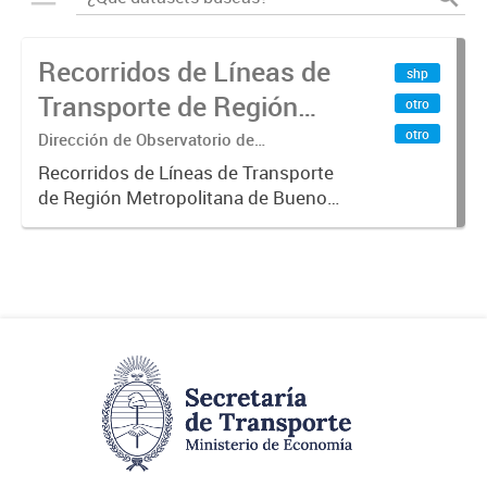
Recorridos de Líneas de
shp
Transporte de Región
otro
Metropolitana de
otro
Dirección de Observatorio de
Transporte, Estudio y Sistemas
Buenos Aires (RMBA)
Recorridos de Líneas de Transporte
de Región Metropolitana de Buenos
Aires (RMBA).-