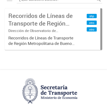
Recorridos de Líneas de
shp
Transporte de Región
otro
Metropolitana de
otro
Dirección de Observatorio de
Transporte, Estudio y Sistemas
Buenos Aires (RMBA)
Recorridos de Líneas de Transporte
de Región Metropolitana de Buenos
Aires (RMBA).-