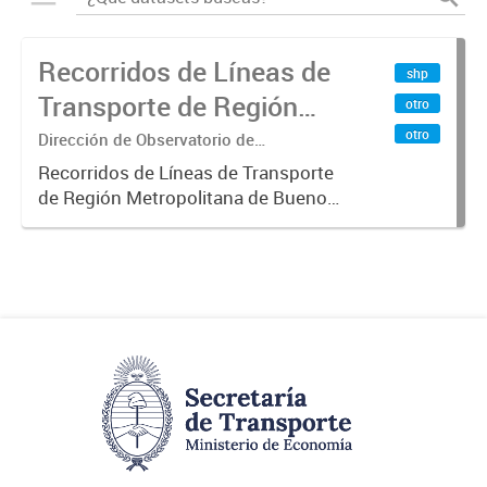
Recorridos de Líneas de
shp
Transporte de Región
otro
Metropolitana de
otro
Dirección de Observatorio de
Transporte, Estudio y Sistemas
Buenos Aires (RMBA)
Recorridos de Líneas de Transporte
de Región Metropolitana de Buenos
Aires (RMBA).-