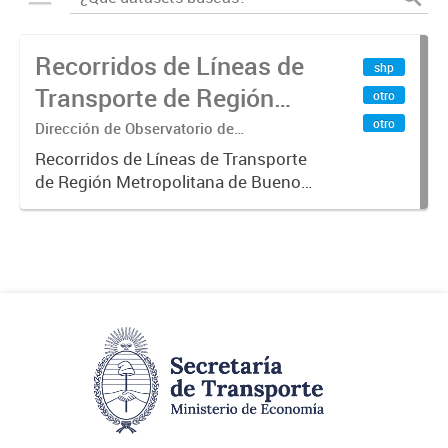
Recorridos de Líneas de
shp
Transporte de Región
otro
Metropolitana de
otro
Dirección de Observatorio de
Transporte, Estudio y Sistemas
Buenos Aires (RMBA)
Recorridos de Líneas de Transporte
de Región Metropolitana de Buenos
Aires (RMBA).-