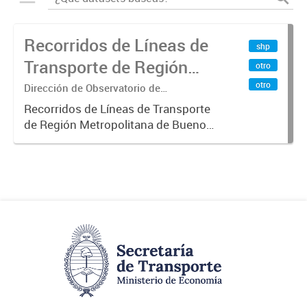
Recorridos de Líneas de
shp
Transporte de Región
otro
Metropolitana de
otro
Dirección de Observatorio de
Transporte, Estudio y Sistemas
Buenos Aires (RMBA)
Recorridos de Líneas de Transporte
de Región Metropolitana de Buenos
Aires (RMBA).-