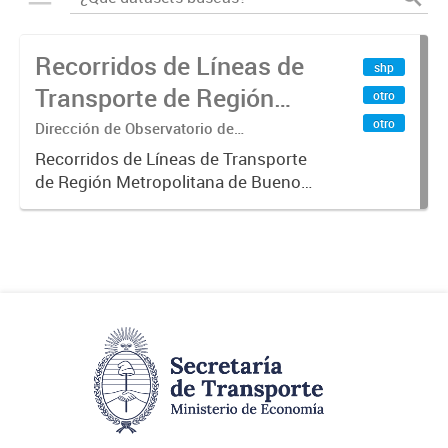
Recorridos de Líneas de
shp
Transporte de Región
otro
Metropolitana de
otro
Dirección de Observatorio de
Transporte, Estudio y Sistemas
Buenos Aires (RMBA)
Recorridos de Líneas de Transporte
de Región Metropolitana de Buenos
Aires (RMBA).-