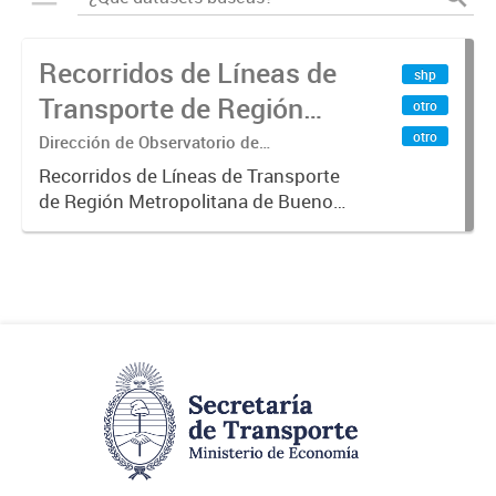
Recorridos de Líneas de
shp
Transporte de Región
otro
Metropolitana de
otro
Dirección de Observatorio de
Transporte, Estudio y Sistemas
Buenos Aires (RMBA)
Recorridos de Líneas de Transporte
de Región Metropolitana de Buenos
Aires (RMBA).-