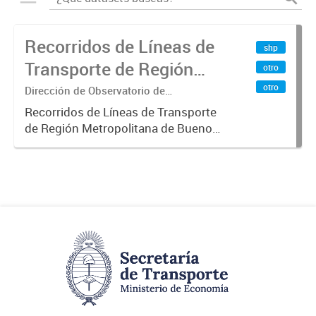
Recorridos de Líneas de
shp
Transporte de Región
otro
Metropolitana de
otro
Dirección de Observatorio de
Transporte, Estudio y Sistemas
Buenos Aires (RMBA)
Recorridos de Líneas de Transporte
de Región Metropolitana de Buenos
Aires (RMBA).-