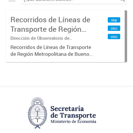
Recorridos de Líneas de
shp
Transporte de Región
otro
Metropolitana de
otro
Dirección de Observatorio de
Transporte, Estudio y Sistemas
Buenos Aires (RMBA)
Recorridos de Líneas de Transporte
de Región Metropolitana de Buenos
Aires (RMBA).-