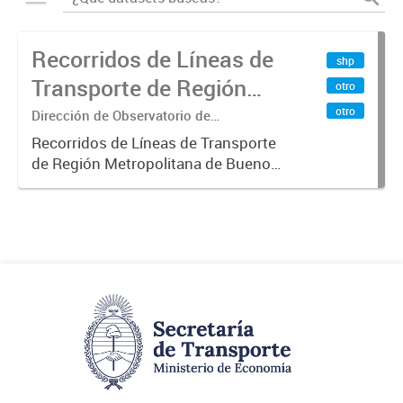
Recorridos de Líneas de
shp
Transporte de Región
otro
Metropolitana de
otro
Dirección de Observatorio de
Transporte, Estudio y Sistemas
Buenos Aires (RMBA)
Recorridos de Líneas de Transporte
de Región Metropolitana de Buenos
Aires (RMBA).-