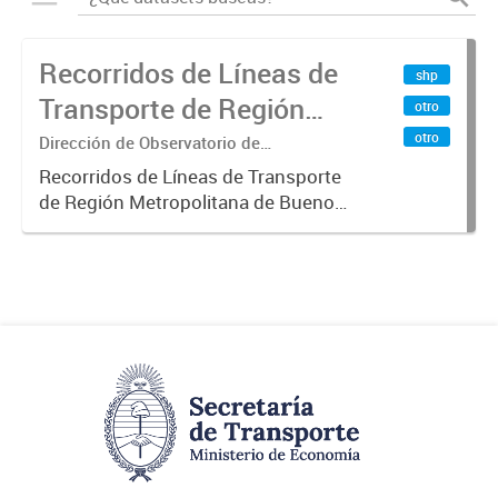
Recorridos de Líneas de
shp
Transporte de Región
otro
Metropolitana de
otro
Dirección de Observatorio de
Transporte, Estudio y Sistemas
Buenos Aires (RMBA)
Recorridos de Líneas de Transporte
de Región Metropolitana de Buenos
Aires (RMBA).-