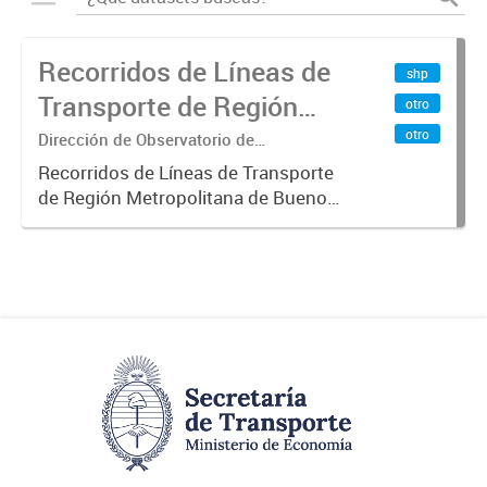
Recorridos de Líneas de
shp
Transporte de Región
otro
Metropolitana de
otro
Dirección de Observatorio de
Transporte, Estudio y Sistemas
Buenos Aires (RMBA)
Recorridos de Líneas de Transporte
de Región Metropolitana de Buenos
Aires (RMBA).-