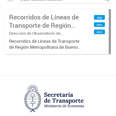
Recorridos de Líneas de
shp
Transporte de Región
otro
Metropolitana de
otro
Dirección de Observatorio de
Transporte, Estudio y Sistemas
Buenos Aires (RMBA)
Recorridos de Líneas de Transporte
de Región Metropolitana de Buenos
Aires (RMBA).-