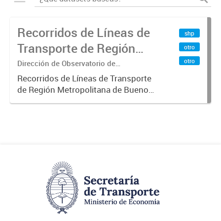
Recorridos de Líneas de
shp
Transporte de Región
otro
Metropolitana de
otro
Dirección de Observatorio de
Transporte, Estudio y Sistemas
Buenos Aires (RMBA)
Recorridos de Líneas de Transporte
de Región Metropolitana de Buenos
Aires (RMBA).-