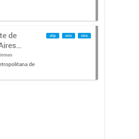
te de
shp
otro
otro
Aires
stemas
etropolitana de