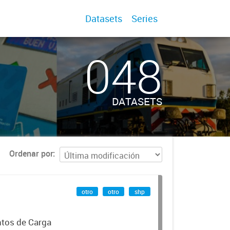
Datasets
Series
048
DATASETS
Ordenar por
otro
otro
shp
ntos de Carga