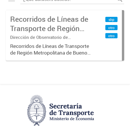
Recorridos de Líneas de
shp
Transporte de Región
otro
Metropolitana de
otro
Dirección de Observatorio de
Transporte, Estudio y Sistemas
Buenos Aires (RMBA)
Recorridos de Líneas de Transporte
de Región Metropolitana de Buenos
Aires (RMBA).-