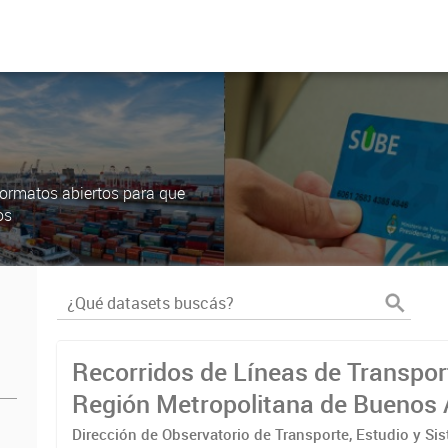
ormatos abiertos para que
os
Recorridos de Líneas de Transpor
Región Metropolitana de Buenos 
(RMBA)
Dirección de Observatorio de Transporte, Estudio y Si