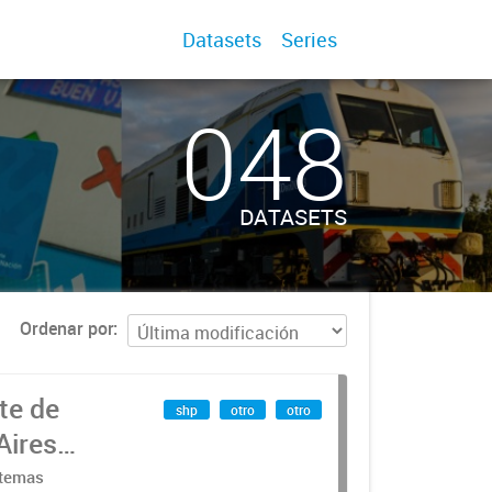
Datasets
Series
048
DATASETS
Ordenar por
te de
shp
otro
otro
Aires
stemas