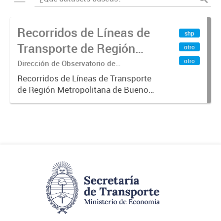
Recorridos de Líneas de
shp
Transporte de Región
otro
Metropolitana de
otro
Dirección de Observatorio de
Transporte, Estudio y Sistemas
Buenos Aires (RMBA)
Recorridos de Líneas de Transporte
de Región Metropolitana de Buenos
Aires (RMBA).-