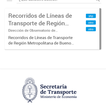
Recorridos de Líneas de
shp
Transporte de Región
otro
Metropolitana de
otro
Dirección de Observatorio de
Transporte, Estudio y Sistemas
Buenos Aires (RMBA)
Recorridos de Líneas de Transporte
de Región Metropolitana de Buenos
Aires (RMBA).-