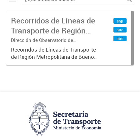
Recorridos de Líneas de
shp
Transporte de Región
otro
Metropolitana de
otro
Dirección de Observatorio de
Transporte, Estudio y Sistemas
Buenos Aires (RMBA)
Recorridos de Líneas de Transporte
de Región Metropolitana de Buenos
Aires (RMBA).-