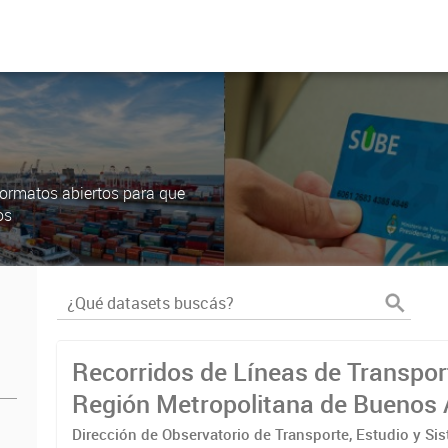
ormatos abiertos para que
os
Recorridos de Líneas de Transpor
Región Metropolitana de Buenos 
(RMBA)
Dirección de Observatorio de Transporte, Estudio y Si