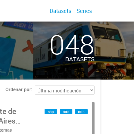
Datasets
Series
048
DATASETS
Ordenar por
te de
shp
otro
otro
Aires
stemas