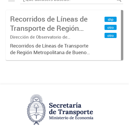
Recorridos de Líneas de
shp
Transporte de Región
otro
Metropolitana de
otro
Dirección de Observatorio de
Transporte, Estudio y Sistemas
Buenos Aires (RMBA)
Recorridos de Líneas de Transporte
de Región Metropolitana de Buenos
Aires (RMBA).-