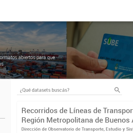
ormatos abiertos para que
os
Recorridos de Líneas de Transpor
Región Metropolitana de Buenos 
(RMBA)
Dirección de Observatorio de Transporte, Estudio y Si