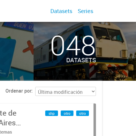
Datasets
Series
048
DATASETS
Ordenar por
te de
shp
otro
otro
Aires
stemas