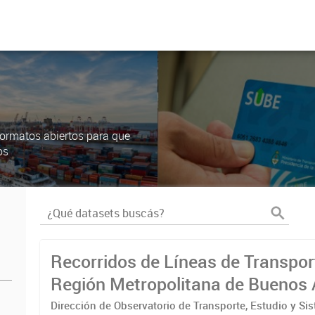
ormatos abiertos para que
os
Recorridos de Líneas de Transpor
Región Metropolitana de Buenos 
(RMBA)
Dirección de Observatorio de Transporte, Estudio y Si