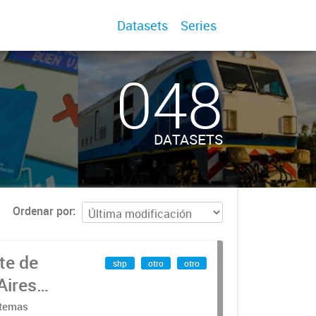
Datasets
Series
048
DATASETS
Ordenar por
te de
shp
otro
otro
Aires
stemas