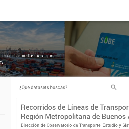
ormatos abiertos para que
os
Recorridos de Líneas de Transpor
Región Metropolitana de Buenos 
(RMBA)
Dirección de Observatorio de Transporte, Estudio y Si