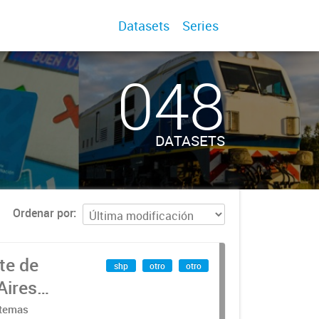
Datasets
Series
048
DATASETS
Ordenar por
te de
shp
otro
otro
Aires
stemas