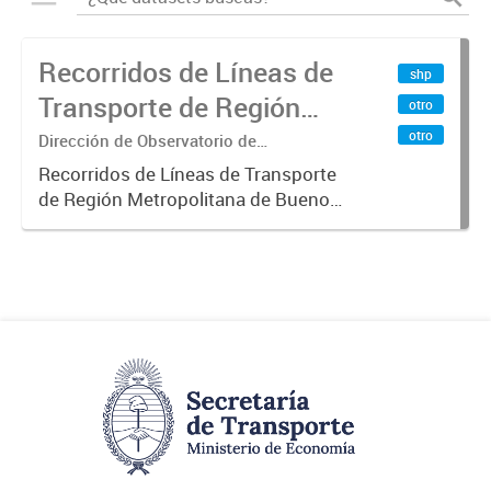
Recorridos de Líneas de
shp
Transporte de Región
otro
Metropolitana de
otro
Dirección de Observatorio de
Transporte, Estudio y Sistemas
Buenos Aires (RMBA)
Recorridos de Líneas de Transporte
de Región Metropolitana de Buenos
Aires (RMBA).-