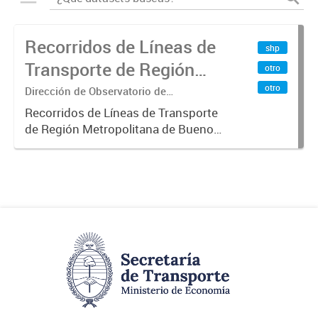
Recorridos de Líneas de
shp
Transporte de Región
otro
Metropolitana de
otro
Dirección de Observatorio de
Transporte, Estudio y Sistemas
Buenos Aires (RMBA)
Recorridos de Líneas de Transporte
de Región Metropolitana de Buenos
Aires (RMBA).-