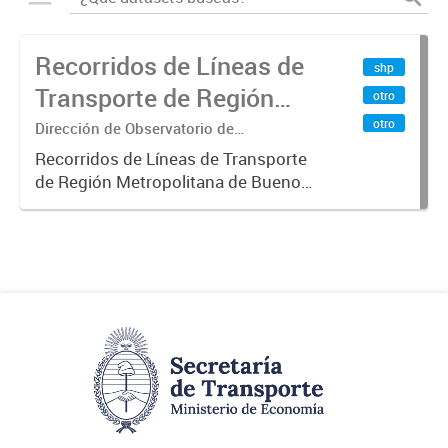
Recorridos de Líneas de
shp
Transporte de Región
otro
Metropolitana de
otro
Dirección de Observatorio de
Transporte, Estudio y Sistemas
Buenos Aires (RMBA)
Recorridos de Líneas de Transporte
de Región Metropolitana de Buenos
Aires (RMBA).-