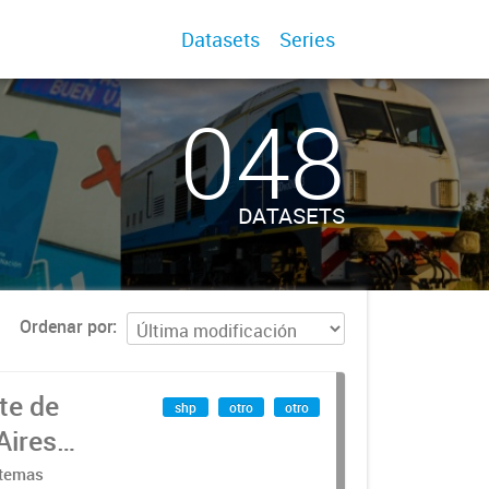
Datasets
Series
048
DATASETS
Ordenar por
te de
shp
otro
otro
Aires
stemas