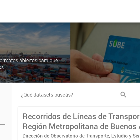
ormatos abiertos para que
os
Recorridos de Líneas de Transpor
Región Metropolitana de Buenos 
(RMBA)
Dirección de Observatorio de Transporte, Estudio y Si