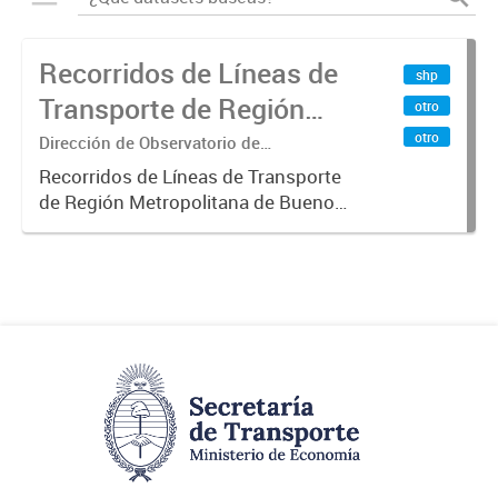
Recorridos de Líneas de
shp
Transporte de Región
otro
Metropolitana de
otro
Dirección de Observatorio de
Transporte, Estudio y Sistemas
Buenos Aires (RMBA)
Recorridos de Líneas de Transporte
de Región Metropolitana de Buenos
Aires (RMBA).-